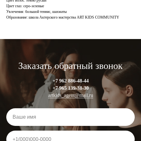
Цвет волос: темно русый
Цвет глаз: серо-зеленые
Увлечения: большой теннис, шахматы
Образование: школа Актерского мастерства ART KIDS COMMUNITY
Заказать обратный звонок
Все права защищены © 2024
Создание сайта -
Веб студия ZOT
+7 962 886-48-44
+7 965 13
9-38-30
artkids_agent@mail.ru