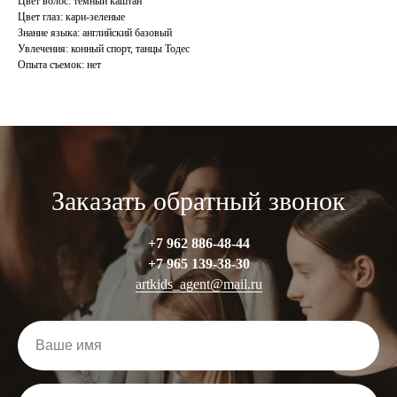
Цвет волос: темный каштан
Цвет глаз: кари-зеленые
Знание языка: английский базовый
Увлечения: конный спорт, танцы Тодес
Опыта съемок: нет
Заказать обратный звонок
Все права защищены © 2024
Создание сайта -
Веб студия ZOT
+7 962 886-48-44
+7 965 13
9-38-30
artkids_agent@mail.ru