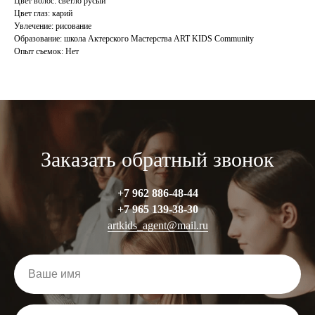
Цвет волос: светло русый
Цвет глаз: карий
Увлечение: рисование
Образование: школа Актерского Мастерства ART KIDS Community
Опыт съемок: Нет
Заказать обратный звонок
Все права защищены © 2024
Создание сайта -
Веб студия ZOT
+7 962 886-48-44
+7 965 13
9-38-30
artkids_agent@mail.ru